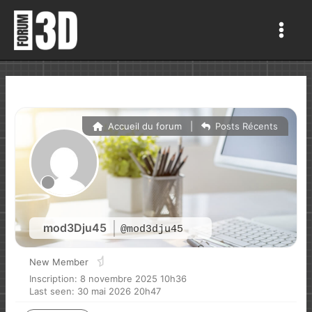
Aller
au
Main
contenu
Men
Accueil du forum
|
Posts Récents
mod3Dju45
@mod3dju45
New Member
Inscription: 8 novembre 2025 10h36
Last seen: 30 mai 2026 20h47